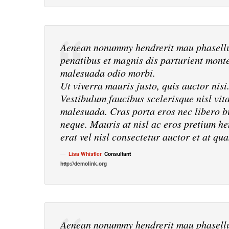
Aenean nonummy hendrerit mau phasellu 
penatibus et magnis dis parturient monte
malesuada odio morbi.
Ut viverra mauris justo, quis auctor nisi
Vestibulum faucibus scelerisque nisl vit
malesuada. Cras porta eros nec libero bi
neque. Mauris at nisl ac eros pretium hen
erat vel nisl consectetur auctor et at qu
Lisa Whistler
,
Consultant
http://demolink.org
Aenean nonummy hendrerit mau phasellu 