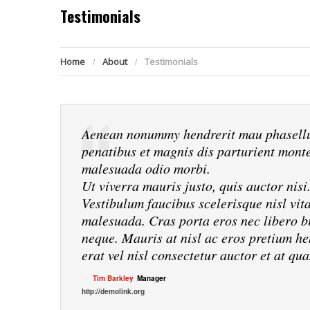
Testimonials
Home
About
Testimonials
Aenean nonummy hendrerit mau phasellu 
penatibus et magnis dis parturient monte
malesuada odio morbi.
Ut viverra mauris justo, quis auctor nisi
Vestibulum faucibus scelerisque nisl vit
malesuada. Cras porta eros nec libero bi
neque. Mauris at nisl ac eros pretium hen
erat vel nisl consectetur auctor et at qu
Tim Barkley
,
Manager
http://demolink.org